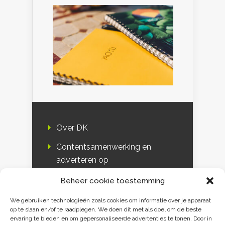
Over DK
Contentsamenwerking en
adverteren op
Duurzaamheidskompas
Beheer cookie toestemming
Bloggers
We gebruiken technologieën zoals cookies om informatie over je apparaat
op te slaan en/of te raadplegen. We doen dit met als doel om de beste
DK & media
ervaring te bieden en om gepersonaliseerde advertenties te tonen. Door in