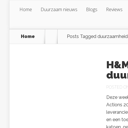
Home
Duurzaam nieuws
Blogs
Reviews
Home
Posts Tagged
duurzaamheid
H&M
duu
POSTED ON 
Deze week
Actions 20
leverancie
en een to
katoen, g