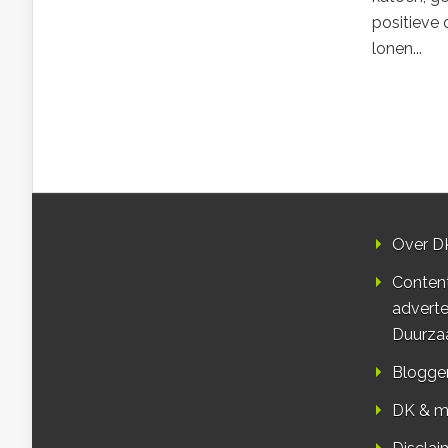
positieve 
lonen...
Over D
Conten
adverte
Duurza
Blogge
DK & m