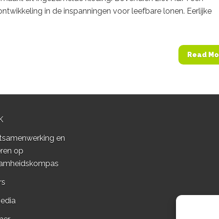
ontwikkeling in de inspanningen voor leefbare lonen. Eerlijke
Read Mo
K
tsamenwerking en
ren op
amheidskompas
rs
edia