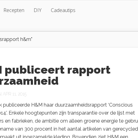
Recepten
DIY
Cadeautips
srapport h&m"
 publiceert rapport
rzaamheid
APR 11, 2015
 publiceerde H&M haar duurzaamheidsrapport ‘Conscious
14’. Enkele hoogtepunten zijn transparantie over de lijst met
rs en fabrieken, de ambitie om alleen groene energie te gebru
ename van 300 procent in het aantal artikelen van gerecycle
emaakt uit ingezamelde kleding. Bovendien ziet H&M een