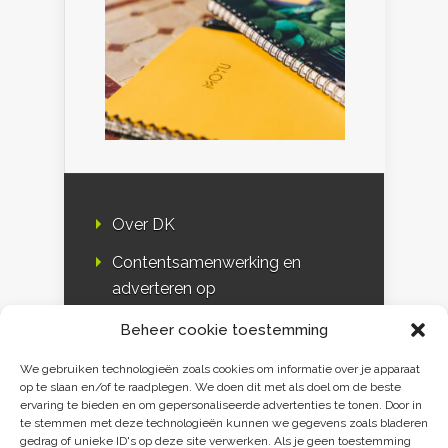
Over DK
Contentsamenwerking en
adverteren op
Duurzaamheidskompas
Beheer cookie toestemming
Bloggers
We gebruiken technologieën zoals cookies om informatie over je apparaat
op te slaan en/of te raadplegen. We doen dit met als doel om de beste
DK & media
ervaring te bieden en om gepersonaliseerde advertenties te tonen. Door in
te stemmen met deze technologieën kunnen we gegevens zoals bladeren
Disclaimer
gedrag of unieke ID's op deze site verwerken. Als je geen toestemming