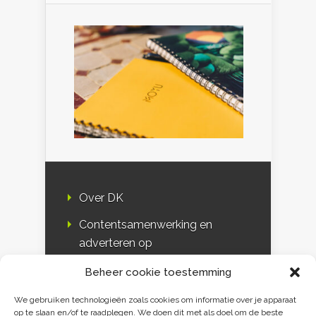
Over DK
Contentsamenwerking en
adverteren op
Duurzaamheidskompas
Beheer cookie toestemming
Bloggers
We gebruiken technologieën zoals cookies om informatie over je apparaat
op te slaan en/of te raadplegen. We doen dit met als doel om de beste
DK & media