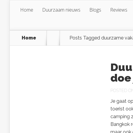
Home
Duurzaam nieuws
Blogs
Reviews
Home
Posts Tagged
duurzame vak
Duu
doe 
POSTED ON 
Je gaat op
toerist oo
camping zit
Bangkok re
maar ook 