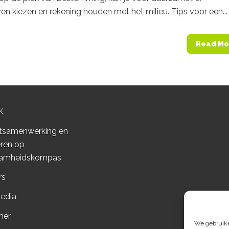
ven kiezen en rekening houden met het milieu. Tips voor een...
Read Mo
K
tsamenwerking en
ren op
amheidskompas
rs
edia
mer
We gebruiken