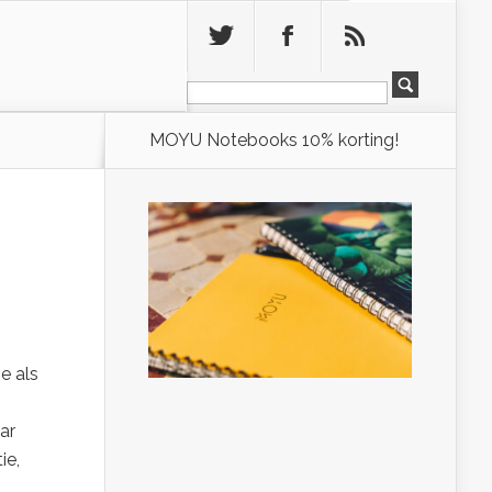
Leeg
MOYU Notebooks 10% korting!
e als
aar
ie,