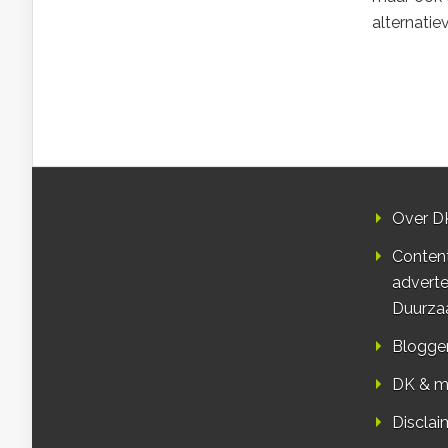
alternatie
Over D
Conten
adverte
Duurza
Blogge
DK & m
Disclai