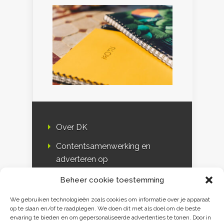
Over DK
Contentsamenwerking en
adverteren op
Duurzaamheidskompas
Beheer cookie toestemming
Bloggers
We gebruiken technologieën zoals cookies om informatie over je apparaat
op te slaan en/of te raadplegen. We doen dit met als doel om de beste
DK & media
ervaring te bieden en om gepersonaliseerde advertenties te tonen. Door in