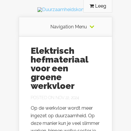
Leeg
Navigation Menu
Elektrisch
hefmateriaal
voor een
groene
werkvloer
POSTED ON NOV 22, 2024
Op de werkvloer wordt meer
ingezet op duurzaamheid. Op
deze manier kun je veel slimmer
werken, binnen welke sector je