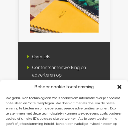
Over DK
Contentsamenwerking en
adverteren op
Duurzaamheidskompas
Beheer cookie toestemming
Bloggers
We gebruiken technologieën zoals cookies om informatie over je apparaat
op te slaan en/of te raadplegen. We doen dit met als doel om de beste
DK & media
ervaring te bieden en om gepersonaliseerde advertenties te tonen. Door in
te stemmen met deze technologieën kunnen we gegevens zoals bladeren
Disclaimer
gedrag of unieke ID's op deze site verwerken. Als je geen toestemming
geeft of je toestemming intrekt, kan dit een nadelige invloed hebben op
Privacy verklaring