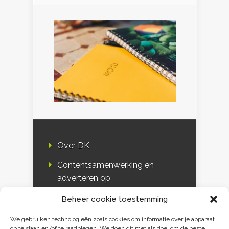
Over DK
Contentsamenwerking en
adverteren op
Duurzaamheidskompas
Beheer cookie toestemming
Bloggers
We gebruiken technologieën zoals cookies om informatie over je apparaat
op te slaan en/of te raadplegen. We doen dit met als doel om de beste