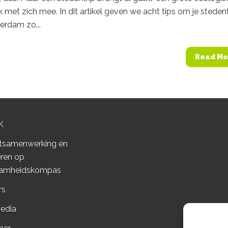
 met zich mee. In dit artikel geven we acht tips om je stedent
erdam zo...
Read Mo
K
tsamenwerking en
ren op
amheidskompas
rs
edia