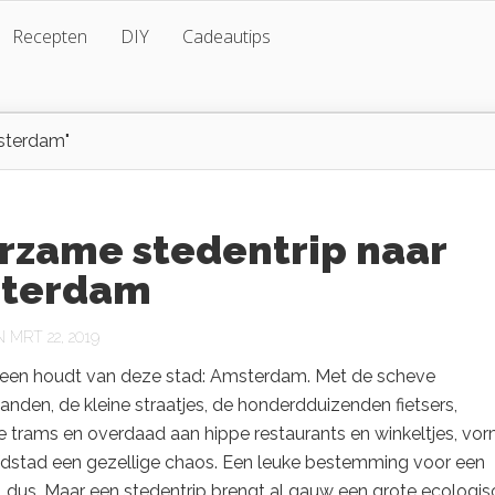
Recepten
DIY
Cadeautips
msterdam"
rzame stedentrip naar
terdam
MRT 22, 2019
ereen houdt van deze stad: Amsterdam. Met de scheve
nden, de kleine straatjes, de honderdduizenden fietsers,
 trams en overdaad aan hippe restaurants en winkeltjes, vor
dstad een gezellige chaos. Een leuke bestemming voor een
, dus. Maar een stedentrip brengt al gauw een grote ecologi