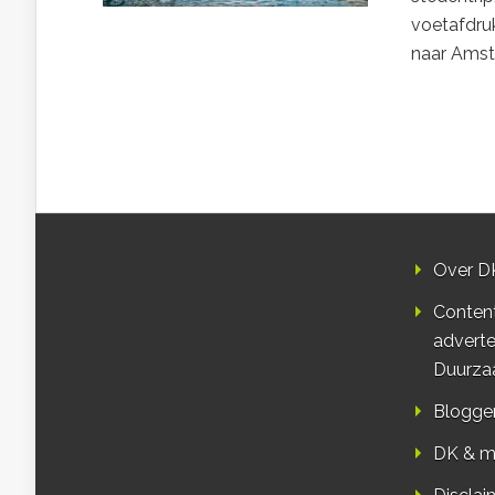
voetafdruk
naar Amst
Over D
Conten
adverte
Duurza
Blogge
DK & m