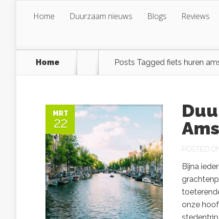
Home
Duurzaam nieuws
Blogs
Reviews
Home
Posts Tagged
fiets huren a
Duu
MRT
22
Ams
POSTED ON 
Bijna ied
grachtenpa
toeterende
onze hoof
stedentrip