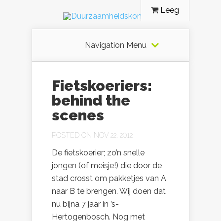
Leeg
Navigation Menu
Fietskoeriers:
behind the
scenes
POSTED ON NOV 22, 2012
De fietskoerier; zo’n snelle
jongen (of meisje!) die door de
stad crosst om pakketjes van A
naar B te brengen. Wij doen dat
nu bijna 7 jaar in ’s-
Hertogenbosch. Nog met