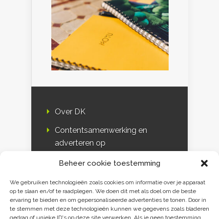
Over DK
Contentsamenwerking en
adverteren op
Duurzaamheidskompas
Beheer cookie toestemming
Bloggers
We gebruiken technologieën zoals cookies om informatie over je apparaat
op te slaan en/of te raadplegen. We doen dit met als doel om de beste
DK & media
ervaring te bieden en om gepersonaliseerde advertenties te tonen. Door in
te stemmen met deze technologieën kunnen we gegevens zoals bladeren
Disclaimer
gedrag of unieke ID's op deze site verwerken. Als je geen toestemming