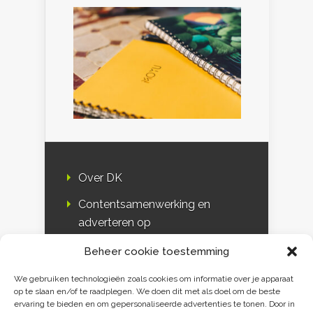
Over DK
Contentsamenwerking en
adverteren op
Duurzaamheidskompas
Beheer cookie toestemming
Bloggers
We gebruiken technologieën zoals cookies om informatie over je apparaat
op te slaan en/of te raadplegen. We doen dit met als doel om de beste
DK & media
ervaring te bieden en om gepersonaliseerde advertenties te tonen. Door in