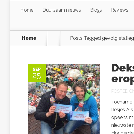
Home
Duurzaam nieuws
Blogs
Reviews
Home
Posts Tagged
gevolg statiege
Deks
SEP
25
ero
POSTED ON 
Toename dr
flesjes A
opeens mee
nieuwste r
Honderden