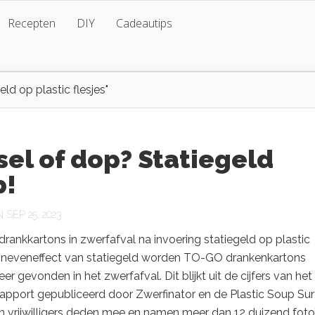
Recepten
DIY
Cadeautips
ld op plastic flesjes"
el of dop? Statiegeld
p!
SEP 25, 2023
ankkartons in zwerfafval na invoering statiegeld op plastic
ls neveneffect van statiegeld worden TO-GO drankenkartons
r gevonden in het zwerfafval. Dit blijkt uit de cijfers van het
apport gepubliceerd door Zwerfinator en de Plastic Soup Surf
 vrijwilligers deden mee en namen meer dan 12 duizend foto