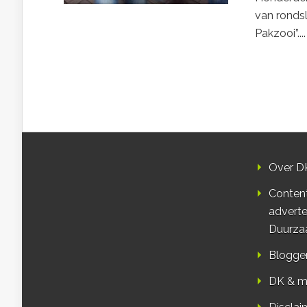
van ronds
Pakzooi”....
Over D
Conten
adverte
Duurza
Blogge
DK & m