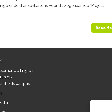
lingerende drankenkartons voor dit zogenaamde “Project
Read Mo
K
tsamenwerking en
ren op
amheidskompas
rs
edia