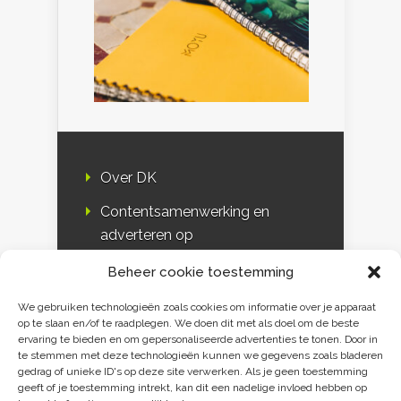
Over DK
Contentsamenwerking en
adverteren op
Duurzaamheidskompas
Beheer cookie toestemming
Bloggers
We gebruiken technologieën zoals cookies om informatie over je apparaat
op te slaan en/of te raadplegen. We doen dit met als doel om de beste
DK & media
ervaring te bieden en om gepersonaliseerde advertenties te tonen. Door in
te stemmen met deze technologieën kunnen we gegevens zoals bladeren
Disclaimer
gedrag of unieke ID's op deze site verwerken. Als je geen toestemming
geeft of je toestemming intrekt, kan dit een nadelige invloed hebben op
Privacy verklaring