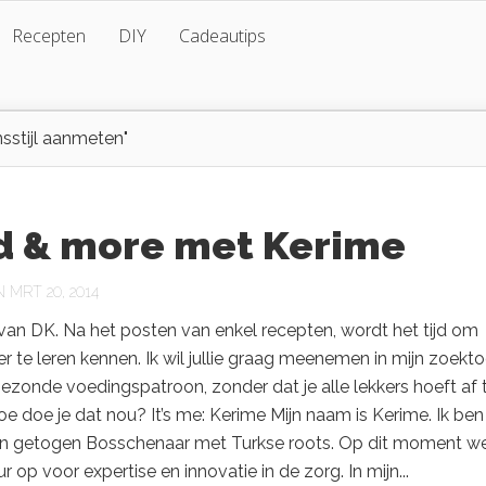
Recepten
DIY
Cadeautips
sstijl aanmeten"
d & more met Kerime
MRT 20, 2014
van DK. Na het posten van enkel recepten, wordt het tijd om
er te leren kennen. Ik wil jullie graag meenemen in mijn zoekt
ezonde voedingspatroon, zonder dat je alle lekkers hoeft af 
e doe je dat nou? It’s me: Kerime Mijn naam is Kerime. Ik ben
n getogen Bosschenaar met Turkse roots. Op dit moment we
r op voor expertise en innovatie in de zorg. In mijn...