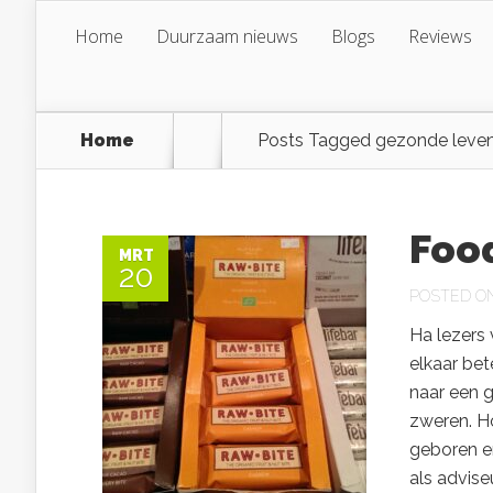
Home
Duurzaam nieuws
Blogs
Reviews
Home
Posts Tagged
gezonde leven
Foo
MRT
20
POSTED ON 
Ha lezers 
elkaar bet
naar een g
zweren. Ho
geboren e
als adviseu