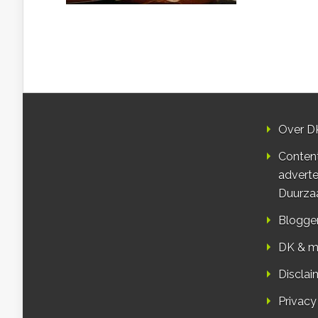
Over D
Conten
adverte
Duurza
Blogge
DK & m
Disclai
Privacy