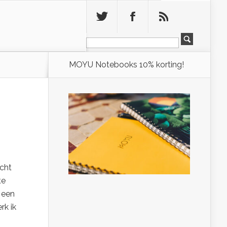
Leeg
MOYU Notebooks 10% korting!
ocht
te
 een
rk ik