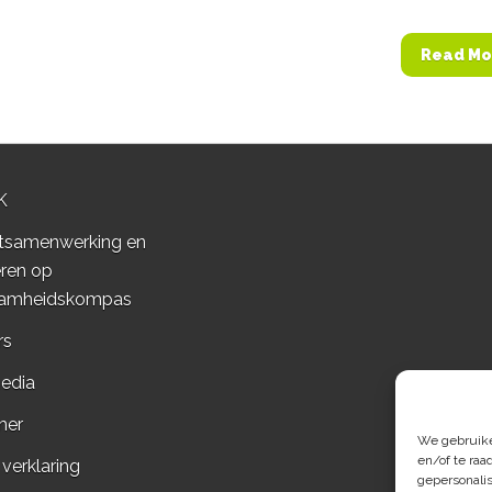
Read Mo
K
tsamenwerking en
ren op
amheidskompas
rs
edia
mer
We gebruiken
en/of te raa
 verklaring
gepersonali