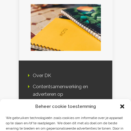
Over DK
Contentsamenwerking en
adverteren op
Duurzaamheidskompas
Beheer cookie toestemming
Bloggers
We gebruiken technologieën zoals cookies om informatie over je apparaat
op te slaan en/of te raadplegen. We doen dit met als doel om de beste
DK & media
ervaring te bieden en om gepersonaliseerde advertenties te tonen. Door in