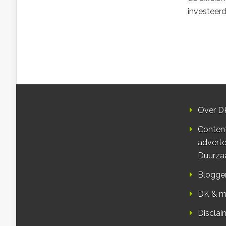
investeerd
Over D
Conten
adverte
Duurza
Blogge
DK & m
Disclai