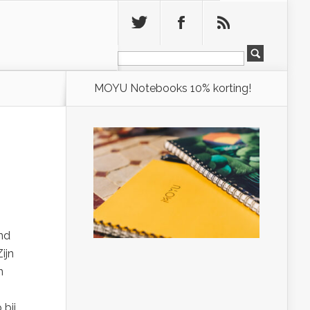
Leeg
MOYU Notebooks 10% korting!
nd
ijn
n
 bij