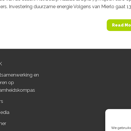
ers. Investering duurzame energie Volgens van Mierlo gaat 13
Read Mo
K
tsamenwerking en
ren op
amheidskompas
rs
edia
mer
We gebruiken