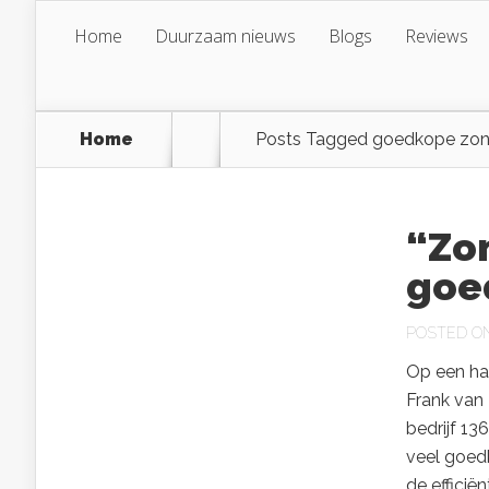
Home
Duurzaam nieuws
Blogs
Reviews
Home
Posts Tagged
goedkope zon
“Zo
goe
POSTED ON 
Op een hal
Frank van 
bedrijf 1
veel goed
de efficiën