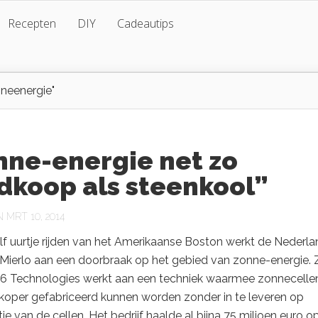
Recepten
DIY
Cadeautips
neenergie"
nne-energie net zo
dkoop als steenkool”
MRT 10, 2014
f uurtje rijden van het Amerikaanse Boston werkt de Nederla
Mierlo aan een doorbraak op het gebied van zonne-energie. Z
366 Technologies werkt aan een techniek waarmee zonnecelle
koper gefabriceerd kunnen worden zonder in te leveren op
tie van de cellen. Het bedrijf haalde al bijna 75 miljoen euro op