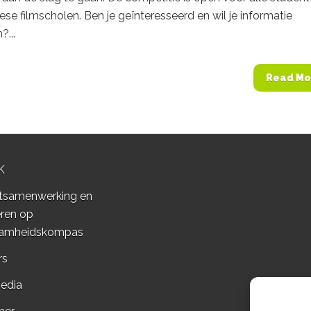
se filmscholen. Ben je geïnteresseerd en wil je informatie
...
Read Mo
K
tsamenwerking en
ren op
amheidskompas
rs
edia