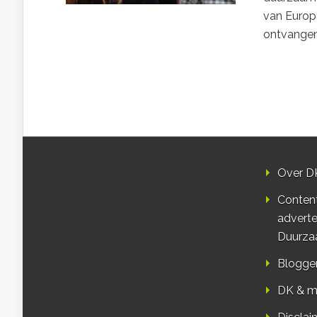
van Europe
ontvangen?
Over D
Conten
adverte
Duurza
Blogge
DK & m