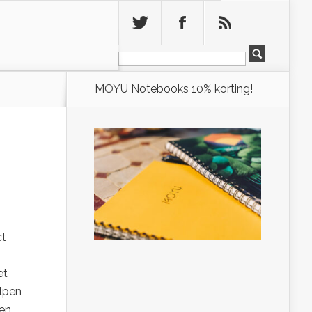
Leeg
MOYU Notebooks 10% korting!
ct
et
elpen
ten