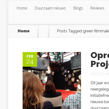
Home
Duurzaam nieuws
Blogs
Reviews
Home
Posts Tagged
green filmmak
Opr
FEB
24
Proj
POSTED ON 
Dit jaar w
neergelegd
initiatie
nieuwe bev
duurzaam 