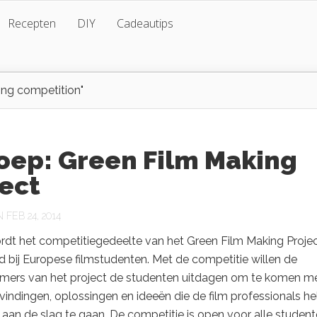
Recepten
DIY
Cadeautips
ing competition"
oep: Green Film Making
ect
FEB 24, 2014
ordt het competitiegedeelte van het Green Film Making Proje
 bij Europese filmstudenten. Met de competitie willen de
fnemers van het project de studenten uitdagen om te komen m
indingen, oplossingen en ideeën die de film professionals h
aan de slag te gaan. De competitie is open voor alle studen