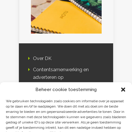
Over DK
Contentsamenwerking en
adverteren op
Duurzaamheidskompas
Beheer cookie toestemming
Bloggers
We gebruiken technologieën zoals cookies om informatie over je apparaat
op te slaan en/of te raadplegen. We doen dit met als doel om de beste
DK & media
ervaring te bieden en om gepersonaliseerde advertenties te tonen. Door in
te stemmen met deze technologieën kunnen we gegevens zoals bladeren
Disclaimer
gedrag of unieke ID's op deze site verwerken. Als je geen toestemming
geeft of je toestemming intrekt, kan dit een nadelige invloed hebben op
Privacy verklaring