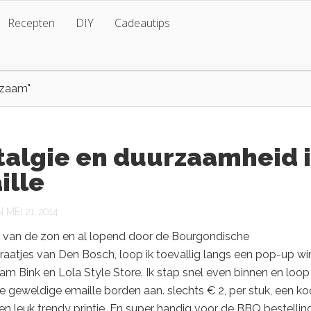
Recepten
DIY
Cadeautips
rzaam"
talgie en duurzaamheid 
ille
MEI 21, 2014
 van de zon en al lopend door de Bourgondische
aatjes van Den Bosch, loop ik toevallig langs een pop-up wi
m Bink en Lola Style Store. Ik stap snel even binnen en loop
 geweldige emaille borden aan. slechts € 2, per stuk, een ko
n leuk trendy printje. En super handig voor de BBQ bestellin