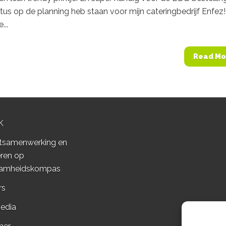
stus op de planning heb staan voor mijn cateringbedrijf Enfez!
...
Read Mo
K
tsamenwerking en
ren op
amheidskompas
rs
edia