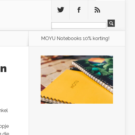
Leeg
MOYU Notebooks 10% korting!
in
nkel
opje
g die