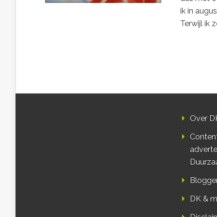
ik in augu
Terwijl ik ze
Over D
Conten
adverte
Duurza
Blogge
DK & m