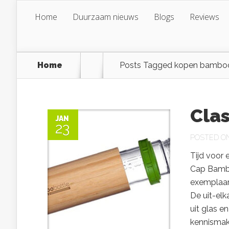
Home
Duurzaam nieuws
Blogs
Reviews
Home
Posts Tagged
kopen bamboo
Cla
JAN
23
POSTED ON 
Tijd voor 
Cap Bambo
exemplaar 
De uit-elk
uit glas 
kennismake