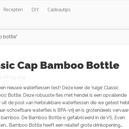
Recepten
DIY
Cadeautips
 bottle"
ssic Cap Bamboo Bottle
JAN 23, 2014
een nieuwe waterflessen test! Deze keer de ‘ruige’ Classic
o Bottle. Deze robuuste fles met hendel is een opvallende
uit de pool van herbruikbare waterflessen die we getest heb
aar-schoefbare waterfles is BPA-vrij en is grotendeels vervaa
en bamboo. De Bamboo Bottle is gefabriceerd in de VS. Even
n… Bamboo Bottle heeft een relatief grote drinkopening...