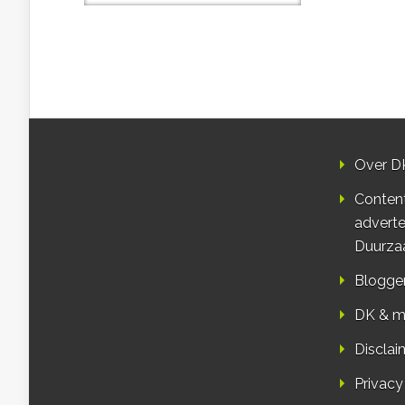
Over D
Conten
adverte
Duurza
Blogge
DK & m
Disclai
Privacy