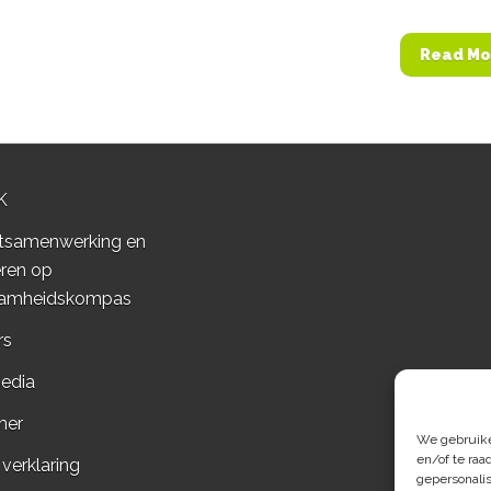
Read Mo
K
tsamenwerking en
ren op
amheidskompas
rs
edia
mer
We gebruiken
en/of te raa
 verklaring
gepersonali