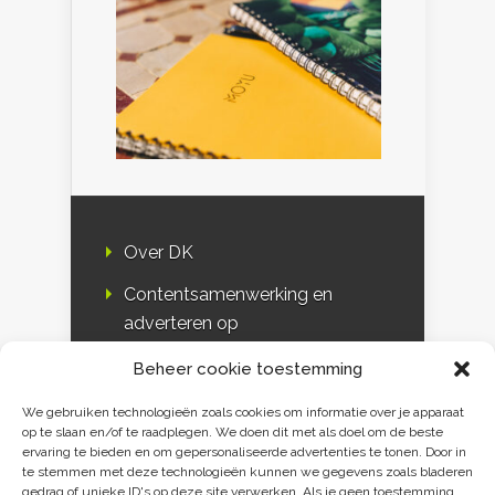
Over DK
Contentsamenwerking en
adverteren op
Duurzaamheidskompas
Beheer cookie toestemming
Bloggers
We gebruiken technologieën zoals cookies om informatie over je apparaat
op te slaan en/of te raadplegen. We doen dit met als doel om de beste
DK & media
ervaring te bieden en om gepersonaliseerde advertenties te tonen. Door in
te stemmen met deze technologieën kunnen we gegevens zoals bladeren
Disclaimer
gedrag of unieke ID's op deze site verwerken. Als je geen toestemming