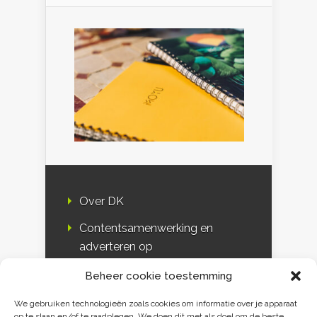
Over DK
Contentsamenwerking en
adverteren op
Duurzaamheidskompas
Beheer cookie toestemming
Bloggers
We gebruiken technologieën zoals cookies om informatie over je apparaat
op te slaan en/of te raadplegen. We doen dit met als doel om de beste