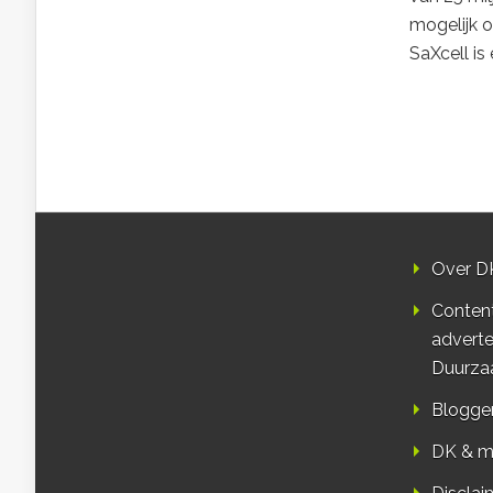
mogelijk o
SaXcell is 
Over D
Conten
adverte
Duurza
Blogge
DK & m