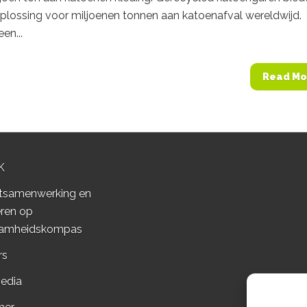
plossing voor miljoenen tonnen aan katoenafval wereldwijd.
een...
Read Mo
K
tsamenwerking en
ren op
amheidskompas
rs
edia