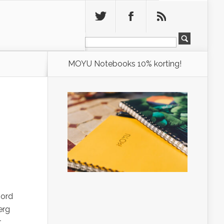
Leeg
MOYU Notebooks 10% korting!
oord
erg
t