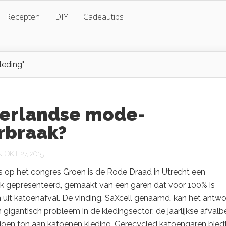
Recepten
DIY
Cadeautips
leding"
erlandse mode-
rbraak?
OKT 27, 2015
s op het congres Groen is de Rode Draad in Utrecht een
uk gepresenteerd, gemaakt van een garen dat voor 100% is
uit katoenafval. De vinding, SaXcell genaamd, kan het antw
n gigantisch probleem in de kledingsector: de jaarlijkse afvalb
ljoen ton aan katoenen kleding. Gerecycled katoengaren bied