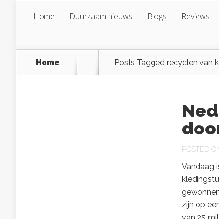
Home
Duurzaam nieuws
Blogs
Reviews
Home
Posts Tagged
recyclen van k
Ned
doo
POSTED ON 
Vandaag i
kledingst
gewonnen 
zijn op ee
van 25 mi