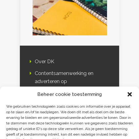
Over DK
Contentsamenwerking en
adverteren op
Duurzaamheidskompas
Beheer cookie toestemming
Bloggers
We gebruiken technologieën zoals cookies om informatie over je apparaat
op te slaan en/of te raadplegen. We doen dit met als doel om de beste
DK & media
ervaring te bieden en om gepersonaliseerde advertenties te tonen. Door in
te stemmen met deze technologieën kunnen we gegevens zoals bladeren
Disclaimer
gedrag of unieke ID's op deze site verwerken. Als je geen toestemming
geeft of je toestemming intrekt, kan dit een nadelige invloed hebben op
Privacy verklaring