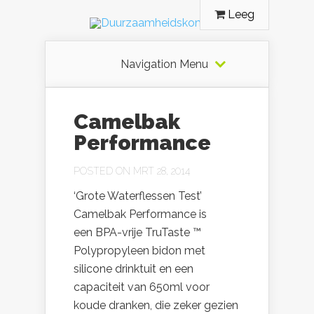
Leeg
Navigation Menu
Camelbak
Performance
POSTED ON MRT 28, 2014
‘Grote Waterflessen Test’
Camelbak Performance is
een BPA-vrije TruTaste ™
Polypropyleen bidon met
silicone drinktuit en een
capaciteit van 650ml voor
koude dranken, die zeker gezien