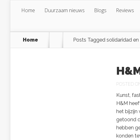
Home
Duurzaam nieuws
Blogs
Reviews
Home
Posts Tagged
solidaridad e
H&M
POSTED ON 
Kunst, fa
H&M heeft
het bijzij
getoond d
hebben ge
konden te