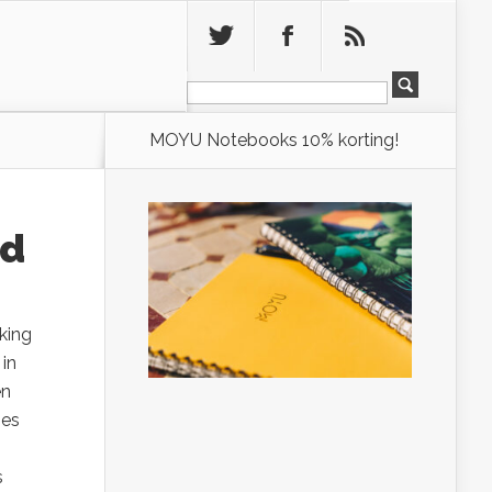
Leeg
MOYU Notebooks 10% korting!
rd
king
in
en
mes
s