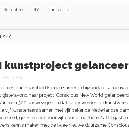
Recepten
DIY
Cadeautips
n h&m"
 kunstproject gelancee
APR 3, 2014
shion en duurzaamheid komen samen in bijzondere samenwer
 gisteravond haar project ‘Conscious New World’ gelanceerd 
n van ruim 300 aanwezigen. In dat kader werden de kunstwerk
ie vijf kunstenaars samen met vijf bekende Nederlandse da
creëerd, geïnspireerd door vijf duurzame thema’s. De gasten
vens kennis maken met de twee nieuwe duurzame Consciou