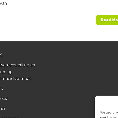
van...
Read Mo
K
tsamenwerking en
ren op
amheidskompas
rs
edia
mer
We gebruiken
en/of te raa