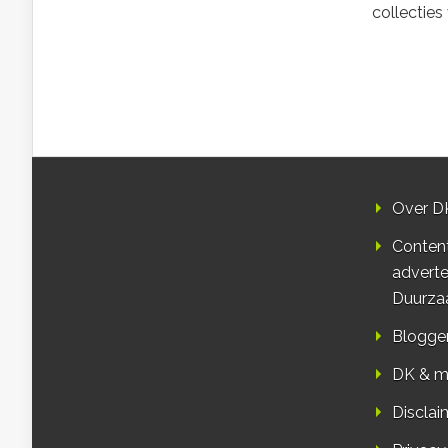
collecties 
Over D
Conten
adverte
Duurza
Blogge
DK & m
Disclai