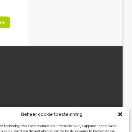
re
Beheer cookie toestemming
 technologieën zoals cookies om informatie over je apparaat op te slaan
dplegen. We doen dit met als doel om de beste ervaring te bieden en om