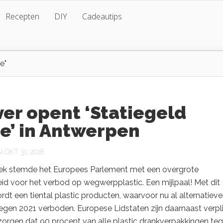
Recepten
DIY
Cadeautips
e"
er opent ‘Statiegeld
e’ in Antwerpen
OKT 31, 2018
ek stemde het Europees Parlement met een overgrote
id voor het verbod op wegwerpplastic. Een mijlpaal! Met dit
dt een tiental plastic producten, waarvoor nu al alternatiev
egen 2021 verboden. Europese Lidstaten zijn daarnaast verpl
zorgen dat 90 procent van alle plastic drankverpakkingen te