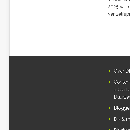
2025 worde
vanzelfspr
Over D
Conten
adverte
Duurza
Blogge
DK & m