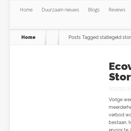
Home
Duurzaam nieuws
Blogs
Reviews
Home
Posts Tagged
statiegeld stor
Ecov
Stor
POSTED ON 
Vorige we
meerderhe
verbod wor
bestaan, t
ervoor te 