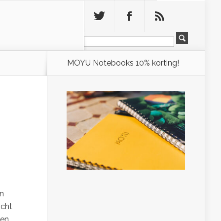
Leeg
MOYU Notebooks 10% korting!
en
icht
gen