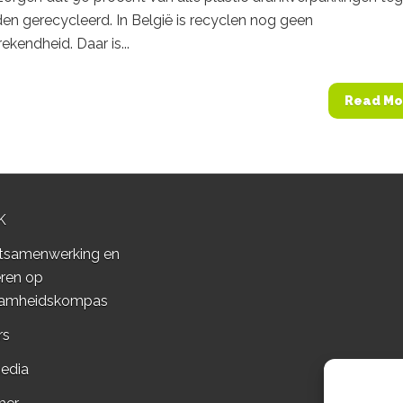
n gerecycleerd. In België is recyclen nog geen
ekendheid. Daar is...
Read Mo
K
tsamenwerking en
ren op
amheidskompas
rs
edia