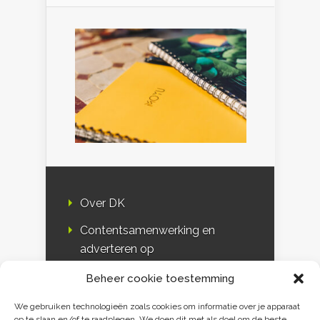
Over DK
Contentsamenwerking en
adverteren op
Duurzaamheidskompas
Beheer cookie toestemming
Bloggers
We gebruiken technologieën zoals cookies om informatie over je apparaat
op te slaan en/of te raadplegen. We doen dit met als doel om de beste