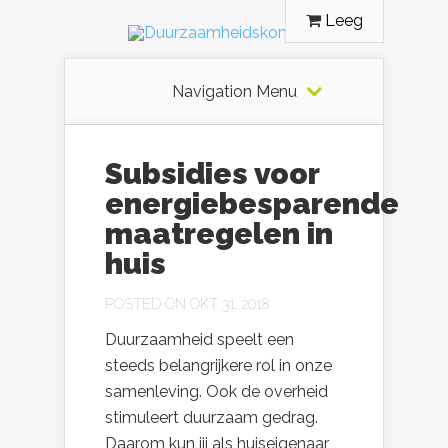
Leeg
Navigation Menu
Subsidies voor
energiebesparende
maatregelen in
huis
POSTED ON OKT 31, 2018
Duurzaamheid speelt een
steeds belangrijkere rol in onze
samenleving. Ook de overheid
stimuleert duurzaam gedrag.
Daarom kun jij als huiseigenaar