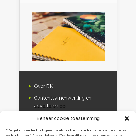
Over DK
Contentsamenwerking en
adverteren op
Duurzaamheidskompas
Beheer cookie toestemming
Bloggers
We gebruiken technologieën zoals cookies om informatie over je apparaat
op te slaan en/of te raadplegen. We doen dit met als doel om de beste