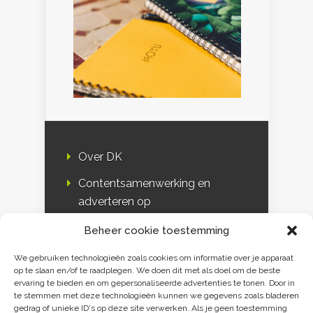
Over DK
Contentsamenwerking en
adverteren op
Duurzaamheidskompas
Beheer cookie toestemming
Bloggers
We gebruiken technologieën zoals cookies om informatie over je apparaat
op te slaan en/of te raadplegen. We doen dit met als doel om de beste
DK & media
ervaring te bieden en om gepersonaliseerde advertenties te tonen. Door in
te stemmen met deze technologieën kunnen we gegevens zoals bladeren
Disclaimer
gedrag of unieke ID's op deze site verwerken. Als je geen toestemming