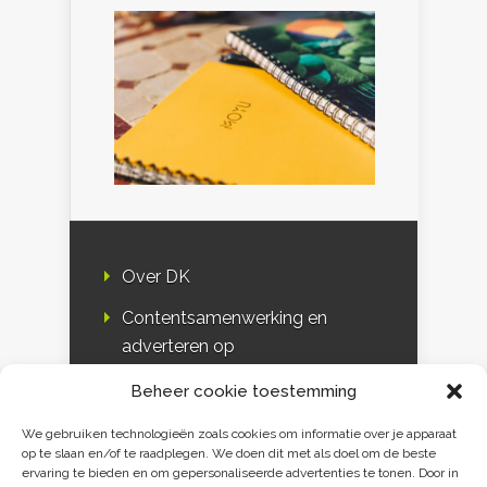
Over DK
Contentsamenwerking en
adverteren op
Duurzaamheidskompas
Beheer cookie toestemming
Bloggers
We gebruiken technologieën zoals cookies om informatie over je apparaat
op te slaan en/of te raadplegen. We doen dit met als doel om de beste
DK & media
ervaring te bieden en om gepersonaliseerde advertenties te tonen. Door in