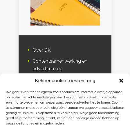
Over DK
Contentsamenwerking en
adverteren op
Duurzaamheidskompas
Beheer cookie toestemming
Bloggers
We gebruiken technologieën zoals cookies om informatie over je apparaat
op te slaan en/of te raadplegen. We doen dit met als doel om de beste
DK & media
ervaring te bieden en om gepersonaliseerde advertenties te tonen. Door in
te stemmen met deze technologieën kunnen we gegevens zoals bladeren
Disclaimer
gedrag of unieke ID's op deze site verwerken. Als je geen toestemming
geeft of je toestemming intrekt, kan dit een nadelige invloed hebben op
Privacy verklaring
bepaalde functies en mogelijkheden.