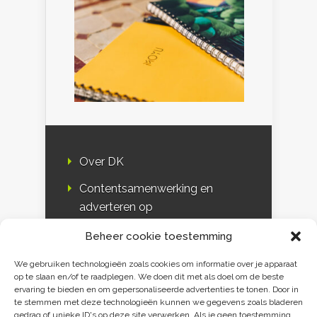
Over DK
Contentsamenwerking en
adverteren op
Duurzaamheidskompas
Beheer cookie toestemming
Bloggers
We gebruiken technologieën zoals cookies om informatie over je apparaat
op te slaan en/of te raadplegen. We doen dit met als doel om de beste
DK & media
ervaring te bieden en om gepersonaliseerde advertenties te tonen. Door in
te stemmen met deze technologieën kunnen we gegevens zoals bladeren
Disclaimer
gedrag of unieke ID's op deze site verwerken. Als je geen toestemming