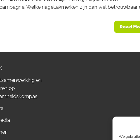
campagne. Welke nagellakmerken zijn dan wel betrouwbaar en
Read Mo
K
tsamenwerking en
ren op
amheidskompas
rs
edia
mer
We gebruiken