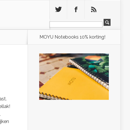
Leeg
MOYU Notebooks 10% korting!
ast.
llak!
,
ijken