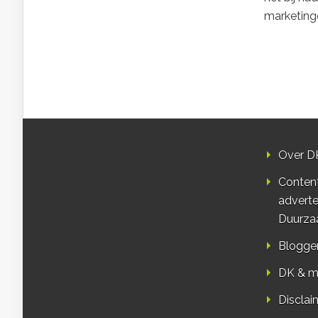
marketing
Over D
Conten
adverte
Duurza
Blogge
DK & m
Disclai