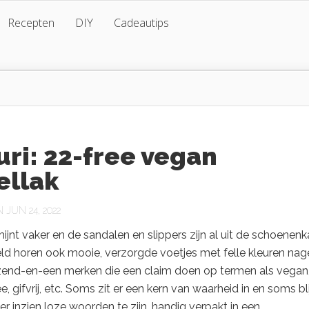
Recepten
DIY
Cadeautips
ri: 22-free vegan
ellak
JUN 24, 2022
ijnt vaker en de sandalen en slippers zijn al uit de schoenenk
eld horen ook mooie, verzorgde voetjes met felle kleuren nage
uizend-en-een merken die een claim doen op termen als vegan
ee, gifvrij, etc. Soms zit er een kern van waarheid in en soms bl
der inzien loze woorden te zijn, handig verpakt in een