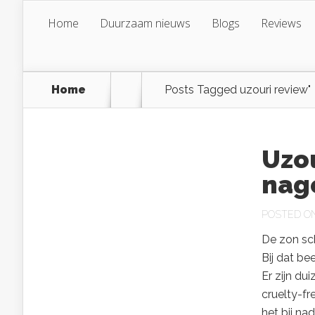
Home
Duurzaam nieuws
Blogs
Reviews
Home
Posts Tagged
uzouri review"
Uzou
nag
POSTED ON 
De zon sch
Bij dat be
Er zijn d
cruelty-fr
het bij na