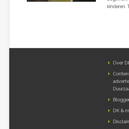
kinderen. 
Over D
Conten
adverte
Duurza
Blogge
DK & m
Disclai