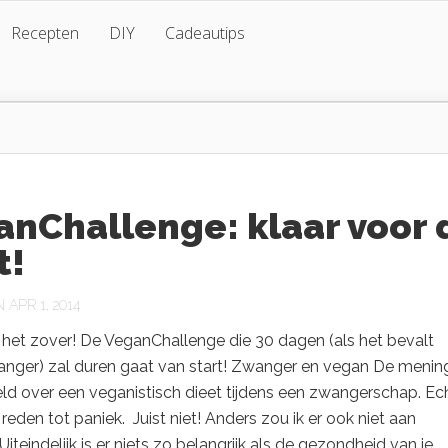
Recepten
DIY
Cadeautips
anChallenge: klaar voor 
t!
APR 1, 2014
is het zover! De VeganChallenge die 30 dagen (als het bevalt
 langer) zal duren gaat van start! Zwanger en vegan De meni
eld over een veganistisch dieet tijdens een zwangerschap. Ec
 reden tot paniek. Juist niet! Anders zou ik er ook niet aan
Uiteindelijk is er niets zo belangrijk als de gezondheid van je