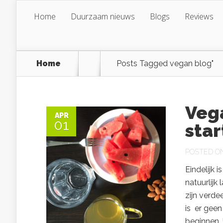
Home
Duurzaam nieuws
Blogs
Reviews
Home
Posts Tagged
vegan blog"
Veg
APR
01
star
POSTED ON 
Eindelijk 
natuurlijk
zijn verde
is er geen
beginnen. 