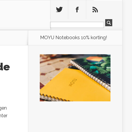
Leeg
MOYU Notebooks 10% korting!
de
ngen
hter