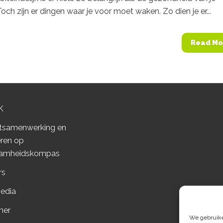
Toch zijn er dingen waar je voor moet waken. Zo dien je er...
Read Mo
K
tsamenwerking en
ren op
amheidskompas
rs
edia
mer
We gebruiken