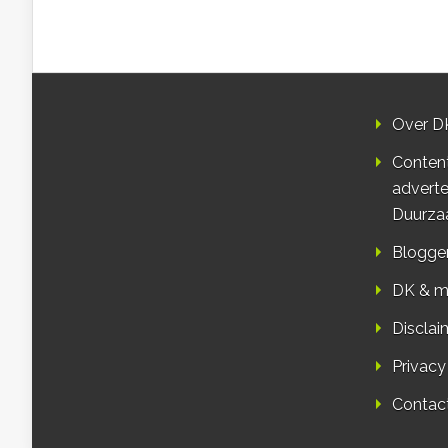
Over D
Conten
adverte
Duurza
Blogge
DK & m
Disclai
Privacy
Contac