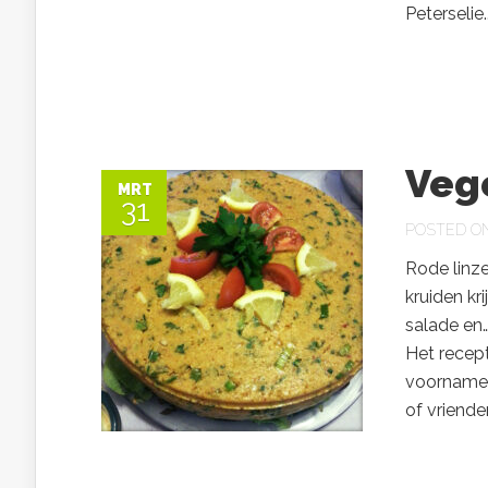
Peterselie..
Vege
MRT
31
POSTED ON 
Rode linze
kruiden kr
salade en…
Het recept
voornameli
of vriende