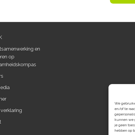
K
tsamenwerking en
ren op
amheidskompas
rs
edia
mer
We gebruiken
en/of te raa
 verklaring
gepersonali
kunnen we g
t
je geen toes
hebben op b