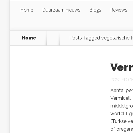
Home
Duurzaam nieuws
Blogs
Reviews
Home
Posts Tagged
vegetarische t
Ver
POSTED ON 
Aantal per
Vermicelli
middelgrot
wortel 1 g
(Turkse v
of oregano