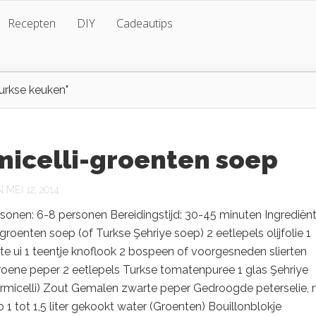
Recepten
DIY
Cadeautips
urkse keuken"
micelli-groenten soep
MEI 12, 2014
sonen: 6-8 personen Bereidingstijd: 30-45 minuten Ingrediën
 groenten soep (of Turkse Şehriye soep) 2 eetlepels olijfolie 1
e ui 1 teentje knoflook 2 bospeen of voorgesneden slierten
roene peper 2 eetlepels Turkse tomatenpuree 1 glas Şehriye
ermicelli) Zout Gemalen zwarte peper Gedroogde peterselie,
 1 tot 1,5 liter gekookt water (Groenten) Bouillonblokje