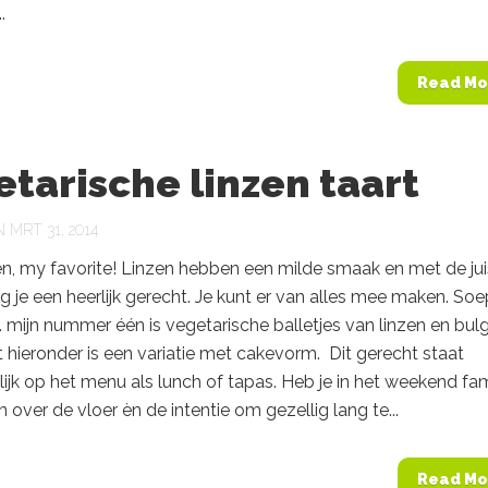
.
Read Mo
tarische linzen taart
MRT 31, 2014
n, my favorite! Linzen hebben een milde smaak en met de jui
ijg je een heerlijk gerecht. Je kunt er van alles mee maken. Soe
 mijn nummer één is vegetarische balletjes van linzen en bulg
 hieronder is een variatie met cakevorm. Dit gerecht staat
jk op het menu als lunch of tapas. Heb je in het weekend fam
n over de vloer èn de intentie om gezellig lang te...
Read Mo