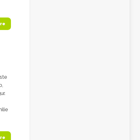
re
ste
p,
ur.
ilie
re