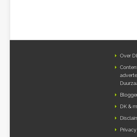
Over D
Conten
adverte
Duurza
Blogge
DK & m
Disclai
Privacy