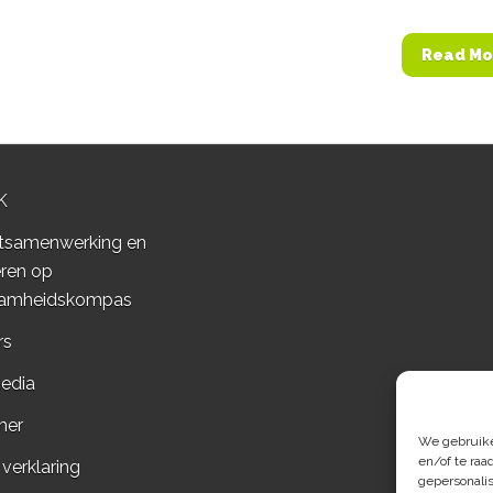
Read Mo
K
tsamenwerking en
ren op
amheidskompas
rs
edia
mer
We gebruiken
en/of te raa
 verklaring
gepersonali