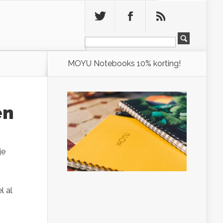
Leeg
MOYU Notebooks 10% korting!
en
je
l al