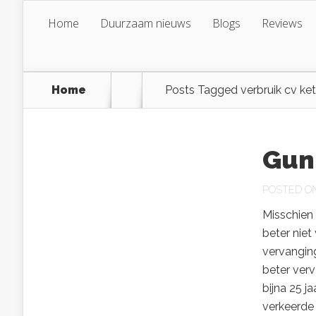
Home
Duurzaam nieuws
Blogs
Reviews
Home
Posts Tagged
verbruik cv ket
Gun
POSTED ON
Misschien 
beter niet
vervanging
beter verv
bijna 25 j
verkeerde 