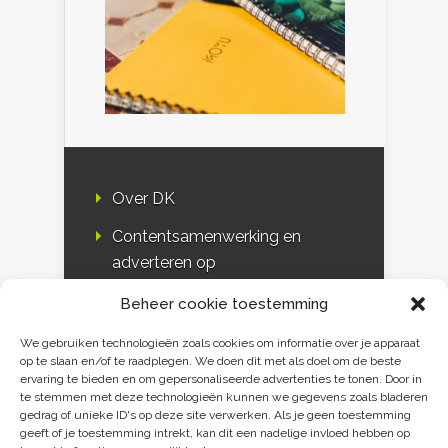
Over DK
Contentsamenwerking en
adverteren op
Duurzaamheidskompas
Beheer cookie toestemming
Bloggers
We gebruiken technologieën zoals cookies om informatie over je apparaat
op te slaan en/of te raadplegen. We doen dit met als doel om de beste
DK & media
ervaring te bieden en om gepersonaliseerde advertenties te tonen. Door in
te stemmen met deze technologieën kunnen we gegevens zoals bladeren
Disclaimer
gedrag of unieke ID's op deze site verwerken. Als je geen toestemming
geeft of je toestemming intrekt, kan dit een nadelige invloed hebben op
Privacy verklaring