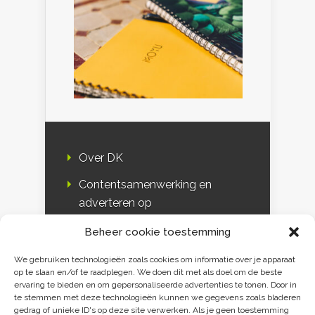
Over DK
Contentsamenwerking en
adverteren op
Duurzaamheidskompas
Beheer cookie toestemming
Bloggers
We gebruiken technologieën zoals cookies om informatie over je apparaat
op te slaan en/of te raadplegen. We doen dit met als doel om de beste
DK & media
ervaring te bieden en om gepersonaliseerde advertenties te tonen. Door in
te stemmen met deze technologieën kunnen we gegevens zoals bladeren
Disclaimer
gedrag of unieke ID's op deze site verwerken. Als je geen toestemming