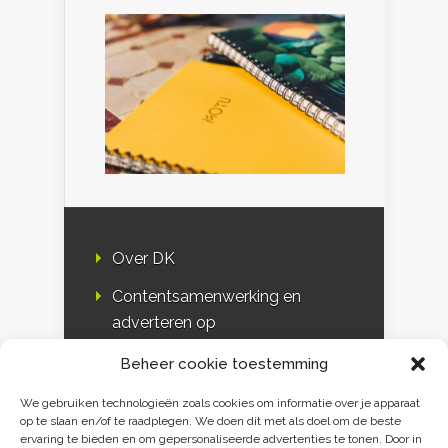
Over DK
Contentsamenwerking en
adverteren op
Duurzaamheidskompas
Beheer cookie toestemming
Bloggers
We gebruiken technologieën zoals cookies om informatie over je apparaat
op te slaan en/of te raadplegen. We doen dit met als doel om de beste
DK & media
ervaring te bieden en om gepersonaliseerde advertenties te tonen. Door in