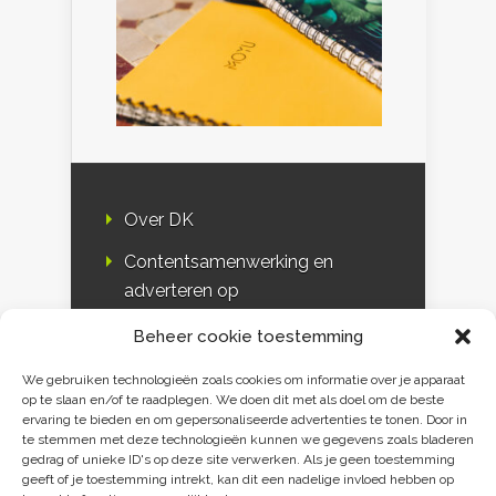
Over DK
Contentsamenwerking en
adverteren op
Duurzaamheidskompas
Beheer cookie toestemming
Bloggers
We gebruiken technologieën zoals cookies om informatie over je apparaat
op te slaan en/of te raadplegen. We doen dit met als doel om de beste
DK & media
ervaring te bieden en om gepersonaliseerde advertenties te tonen. Door in
te stemmen met deze technologieën kunnen we gegevens zoals bladeren
Disclaimer
gedrag of unieke ID's op deze site verwerken. Als je geen toestemming
geeft of je toestemming intrekt, kan dit een nadelige invloed hebben op
Privacy verklaring