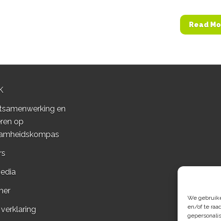
Read Mo
K
tsamenwerking en
ren op
amheidskompas
rs
edia
mer
We gebruiken
en/of te raa
 verklaring
gepersonali