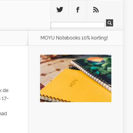
Leeg
MOYU Notebooks 10% korting!
k de
 17-
 had