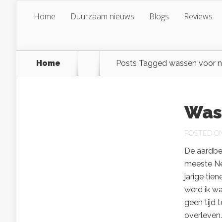
Home
Duurzaam nieuws
Blogs
Reviews
Home
Posts Tagged
wassen voor n
Was
POSTED ON 
De aardbev
meeste Ned
jarige tie
werd ik wa
geen tijd 
overleven.