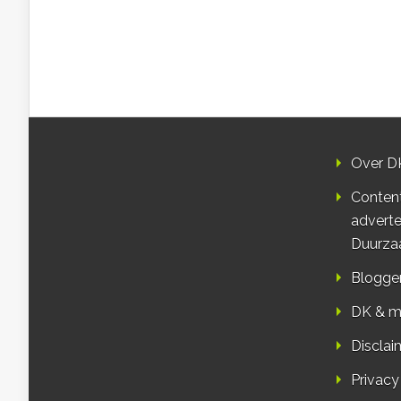
Over D
Conten
adverte
Duurza
Blogge
DK & m
Disclai
Privacy