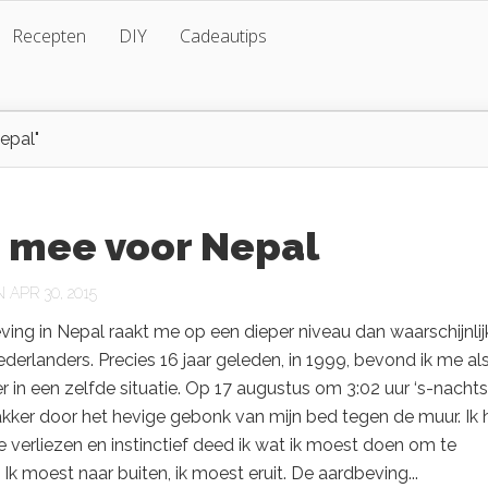
Recepten
DIY
Cadeautips
epal"
 mee voor Nepal
APR 30, 2015
ing in Nepal raakt me op een dieper niveau dan waarschijnlij
erlanders. Precies 16 jaar geleden, in 1999, bevond ik me als
ner in een zelfde situatie. Op 17 augustus om 3:02 uur ‘s-nachts
kker door het hevige gebonk van mijn bed tegen de muur. Ik
te verliezen en instinctief deed ik wat ik moest doen om te
 Ik moest naar buiten, ik moest eruit. De aardbeving...