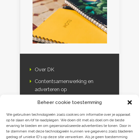
Over DK
Contentsamenwerking en
adverteren op
Duurzaamheidskompas
Beheer cookie toestemming
Bloggers
We gebruiken technologieën zoals cookies om informatie over je apparaat
op te slaan en/of te raadplegen. We doen dit met als doel om de beste
DK & media
ervaring te bieden en om gepersonaliseerde advertenties te tonen. Door in
te stemmen met deze technologieën kunnen we gegevens zoals bladeren
Disclaimer
gedrag of unieke ID's op deze site verwerken. Als je geen toestemming