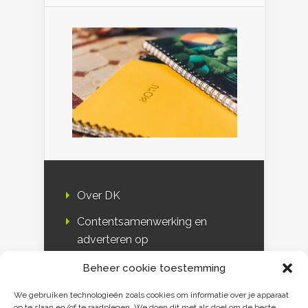
Over DK
Contentsamenwerking en
adverteren op
Duurzaamheidskompas
Beheer cookie toestemming
Bloggers
We gebruiken technologieën zoals cookies om informatie over je apparaat
op te slaan en/of te raadplegen. We doen dit met als doel om de beste