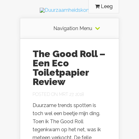
Leeg
Navigation Menu
The Good Roll –
Een Eco
Toiletpapier
Review
POSTED ON MRT 27, 2018
Duurzame trends spotten is
toch wel een beetje mijn ding.
Toen ik The Good Roll
tegenkwam op het net, was ik
meteen verkocht. De felle