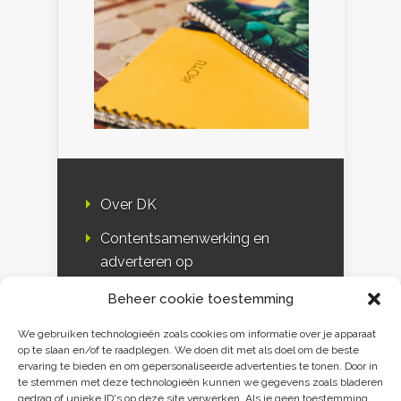
Over DK
Contentsamenwerking en
adverteren op
Duurzaamheidskompas
Beheer cookie toestemming
Bloggers
We gebruiken technologieën zoals cookies om informatie over je apparaat
op te slaan en/of te raadplegen. We doen dit met als doel om de beste
DK & media
ervaring te bieden en om gepersonaliseerde advertenties te tonen. Door in
te stemmen met deze technologieën kunnen we gegevens zoals bladeren
Disclaimer
gedrag of unieke ID's op deze site verwerken. Als je geen toestemming