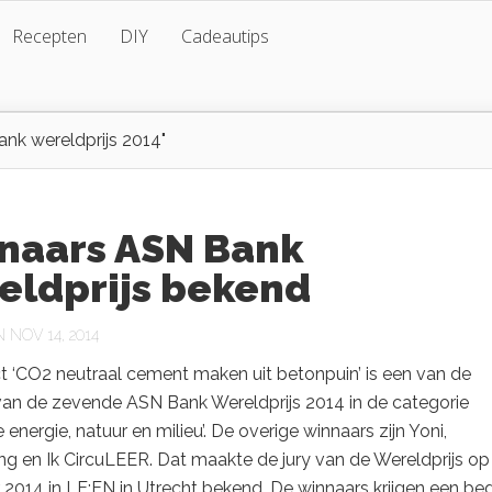
Recepten
DIY
Cadeautips
nk wereldprijs 2014"
naars ASN Bank
eldprijs bekend
NOV 14, 2014
t ‘CO2 neutraal cement maken uit betonpuin’ is een van de
van de zevende ASN Bank Wereldprijs 2014 in de categorie
energie, natuur en milieu’. De overige winnaars zijn Yoni,
g en Ik CircuLEER. Dat maakte de jury van de Wereldprijs op
2014 in LE:EN in Utrecht bekend. De winnaars krijgen een be