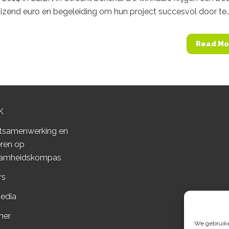
izend euro en begeleiding om hun project succesvol door te..
Read Mo
K
tsamenwerking en
ren op
amheidskompas
rs
edia
mer
We gebruiken