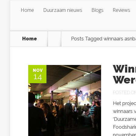
Home
Duurzaam nieuws
Blogs
Reviews
Home
Posts Tagged
winnaars asnba
Win
NOV
14
Wer
POSTED ON 
Het projec
winnaars 
‘Duurzame 
Foodsharin
november 