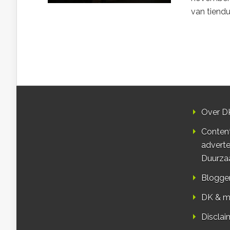
van tiendu
Over D
Conten
adverte
Duurza
Blogge
DK & m
Disclai