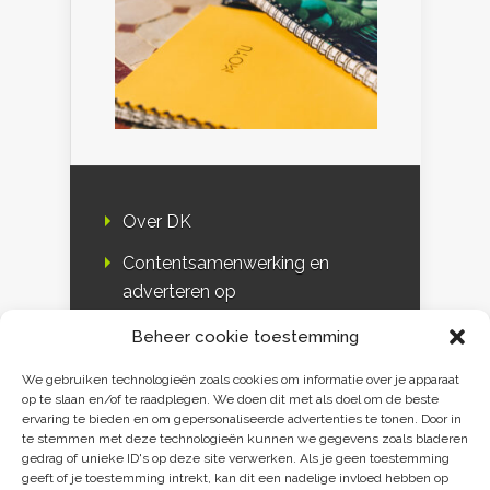
Over DK
Contentsamenwerking en
adverteren op
Duurzaamheidskompas
Beheer cookie toestemming
Bloggers
We gebruiken technologieën zoals cookies om informatie over je apparaat
op te slaan en/of te raadplegen. We doen dit met als doel om de beste
DK & media
ervaring te bieden en om gepersonaliseerde advertenties te tonen. Door in
te stemmen met deze technologieën kunnen we gegevens zoals bladeren
Disclaimer
gedrag of unieke ID's op deze site verwerken. Als je geen toestemming
geeft of je toestemming intrekt, kan dit een nadelige invloed hebben op
Privacy verklaring