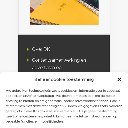
Over DK
Contentsamenwerking en
adverteren op
Duurzaamheidskompas
Beheer cookie toestemming
Bloggers
We gebruiken technologieën zoals cookies om informatie over je apparaat
op te slaan en/of te raadplegen. We doen dit met als doel om de beste
DK & media
ervaring te bieden en om gepersonaliseerde advertenties te tonen. Door in
te stemmen met deze technologieën kunnen we gegevens zoals bladeren
Disclaimer
gedrag of unieke ID's op deze site verwerken. Als je geen toestemming
geeft of je toestemming intrekt, kan dit een nadelige invloed hebben op
Privacy verklaring
bepaalde functies en mogelijkheden.