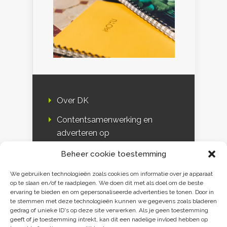
Over DK
Contentsamenwerking en
adverteren op
Duurzaamheidskompas
Beheer cookie toestemming
Bloggers
We gebruiken technologieën zoals cookies om informatie over je apparaat
op te slaan en/of te raadplegen. We doen dit met als doel om de beste
DK & media
ervaring te bieden en om gepersonaliseerde advertenties te tonen. Door in
te stemmen met deze technologieën kunnen we gegevens zoals bladeren
Disclaimer
gedrag of unieke ID's op deze site verwerken. Als je geen toestemming
geeft of je toestemming intrekt, kan dit een nadelige invloed hebben op
Privacy verklaring