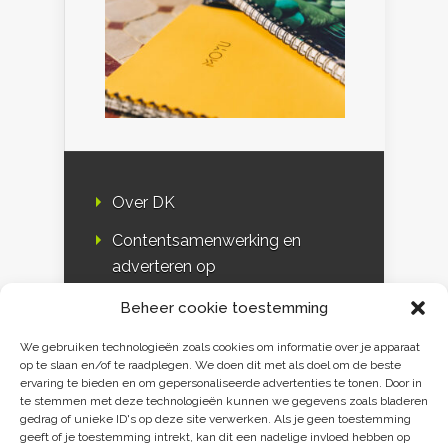
Over DK
Contentsamenwerking en
adverteren op
Duurzaamheidskompas
Beheer cookie toestemming
Bloggers
We gebruiken technologieën zoals cookies om informatie over je apparaat
op te slaan en/of te raadplegen. We doen dit met als doel om de beste
DK & media
ervaring te bieden en om gepersonaliseerde advertenties te tonen. Door in
te stemmen met deze technologieën kunnen we gegevens zoals bladeren
Disclaimer
gedrag of unieke ID's op deze site verwerken. Als je geen toestemming
geeft of je toestemming intrekt, kan dit een nadelige invloed hebben op
Privacy verklaring